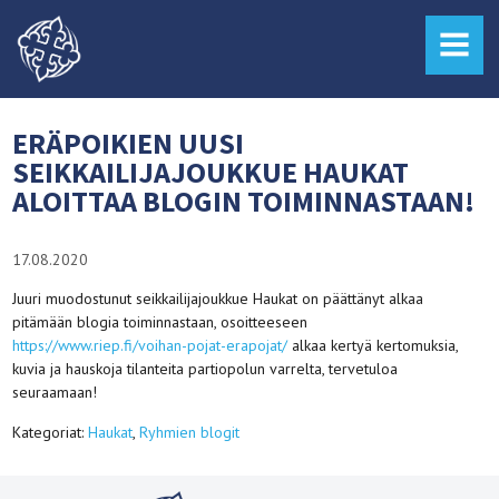
MENU
ERÄPOIKIEN UUSI
SEIKKAILIJAJOUKKUE HAUKAT
ALOITTAA BLOGIN TOIMINNASTAAN!
17.08.2020
Juuri muodostunut seikkailijajoukkue Haukat on päättänyt alkaa
pitämään blogia toiminnastaan, osoitteeseen
https://www.riep.fi/voihan-pojat-erapojat/
alkaa kertyä kertomuksia,
kuvia ja hauskoja tilanteita partiopolun varrelta, tervetuloa
seuraamaan!
Kategoriat:
Haukat
,
Ryhmien blogit