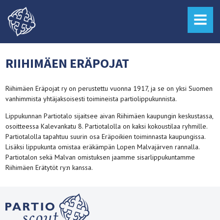
MENU
RIIHIMÄEN ERÄPOJAT
Riihimäen Eräpojat ry on perustettu vuonna 1917, ja se on yksi Suo­men
van­himmista yhtäjaksoisesti toimi­neista partiolippukunnista.
Lippukunnan Partiotalo sijaitsee aivan Riihimäen kaupungin keskustassa,
osoit­teessa Kalevankatu 8. Partiotalolla on kaksi kokoustilaa ryhmille.
Partiotalolla tapahtuu suurin osa Eräpoikien toiminnasta kaupun­gissa.
Li­säk­si lippukunta omistaa eräkämpän Lopen Malvajärven rannalla.
Partiotalon sekä Malvan omistuksen jaamme sisarlippukuntamme
Riihimäen Erätytöt ry:n kanssa.