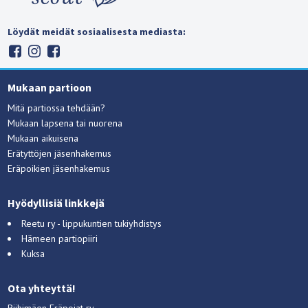
Löydät meidät sosiaalisesta mediasta:
Mukaan partioon
Mitä partiossa tehdään?
Mukaan lapsena tai nuorena
Mukaan aikuisena
Erätyttöjen jäsenhakemus
Eräpoikien jäsenhakemus
Hyödyllisiä linkkejä
Reetu ry - lippukuntien tukiyhdistys
Hämeen partiopiiri
Kuksa
Ota yhteyttä!
Riihimäen Eräpojat ry