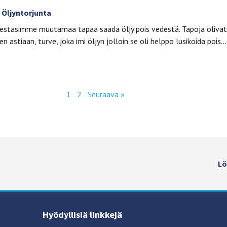
. Öljyntorjunta
testasimme muutamaa tapaa saada öljy pois vedestä. Tapoja olivat:
een astiaan, turve, joka imi öljyn jolloin se oli helppo lusikoida pois…
1
2
Seuraava »
Lö
Hyödyllisiä linkkejä