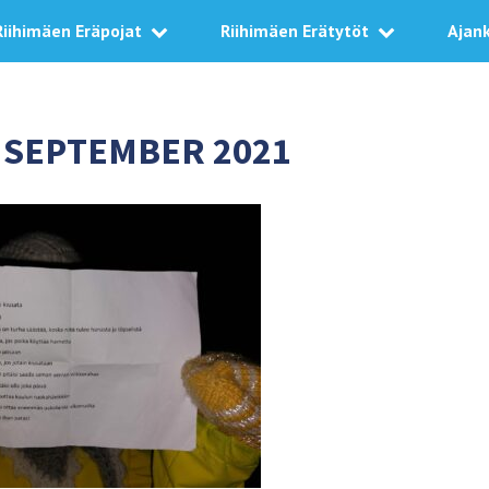
Riihimäen Eräpojat
Riihimäen Erätytöt
Ajan
:
SEPTEMBER 2021