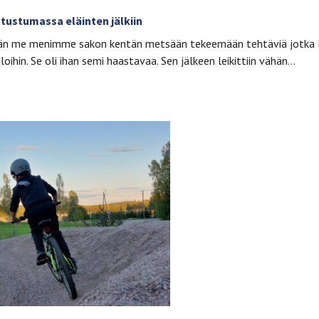
utustumassa eläinten jälkiin
änään me menimme sakon kentän metsään tekeemään tehtäviä jotka l
kaloihin. Se oli ihan semi haastavaa. Sen jälkeen leikittiin vähän…