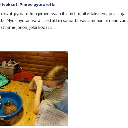
 Ilvekset. Pimee pyöräretki
tekivät pyöräretken pimenevään iltaan harjoitellakseen ajotaitoja
alla. Myös pyörän valot testattiin samalla vastaamaan pimeän vuo
stimme jonon, joka koostui…