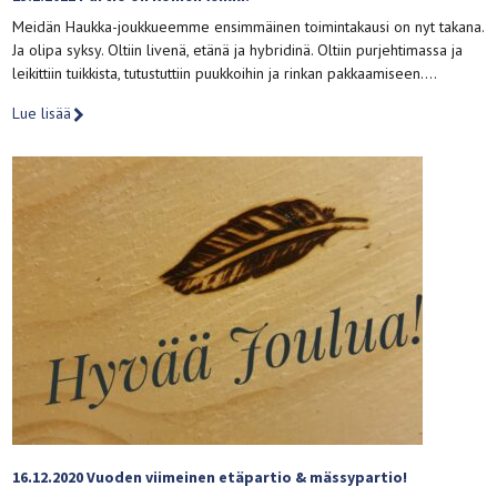
Meidän Haukka-joukkueemme ensimmäinen toimintakausi on nyt takana.
Ja olipa syksy. Oltiin livenä, etänä ja hybridinä. Oltiin purjehtimassa ja
leikittiin tuikkista, tutustuttiin puukkoihin ja rinkan pakkaamiseen….
Lue lisää
16.12.2020 Vuoden viimeinen etäpartio & mässypartio!