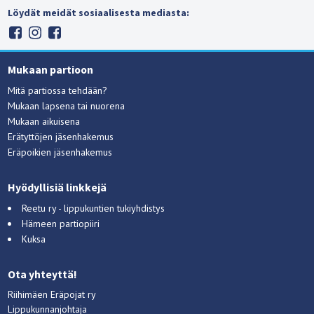
Löydät meidät sosiaalisesta mediasta:
Mukaan partioon
Mitä partiossa tehdään?
Mukaan lapsena tai nuorena
Mukaan aikuisena
Erätyttöjen jäsenhakemus
Eräpoikien jäsenhakemus
Hyödyllisiä linkkejä
Reetu ry - lippukuntien tukiyhdistys
Hämeen partiopiiri
Kuksa
Ota yhteyttä!
Riihimäen Eräpojat ry
Lippukunnanjohtaja