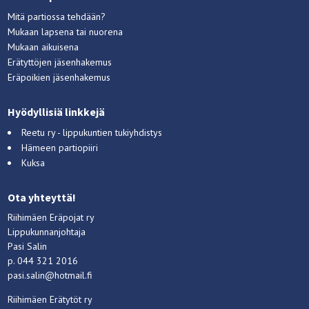
Mitä partiossa tehdään?
Mukaan lapsena tai nuorena
Mukaan aikuisena
Erätyttöjen jäsenhakemus
Eräpoikien jäsenhakemus
Hyödyllisiä linkkejä
Reetu ry - lippukuntien tukiyhdistys
Hämeen partiopiiri
Kuksa
Ota yhteyttä!
Riihimäen Eräpojat ry
Lippukunnanjohtaja
Pasi Salin
p. 044 321 2016
pasi.salin@hotmail.fi
Riihimäen Erätytöt ry