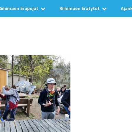
Riihimäen Eräpojat
Riihimäen Erätytöt
Ajan