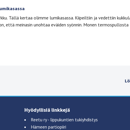
 lumikasassa
kku. Tällä kertaa olimme lumikasassa. Kiipeiltiin ja vedettiin kukkul
jon, että meinasin unohtaa eväiden syönnin. Monen termospullosta 
Lö
Hyödyllisiä linkkejä
Reetu ry - lippukuntien tukiyhdistys
Hämeen partiopiiri