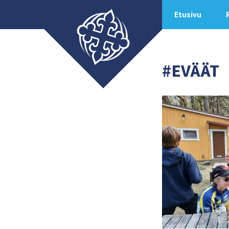
Etusivu
#EVÄÄT