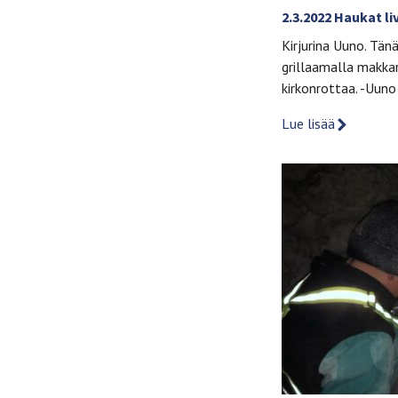
2.3.2022 Haukat li
Kirjurina Uuno. Tän
grillaamalla makka
kirkonrottaa. -Uuno
Lue lisää