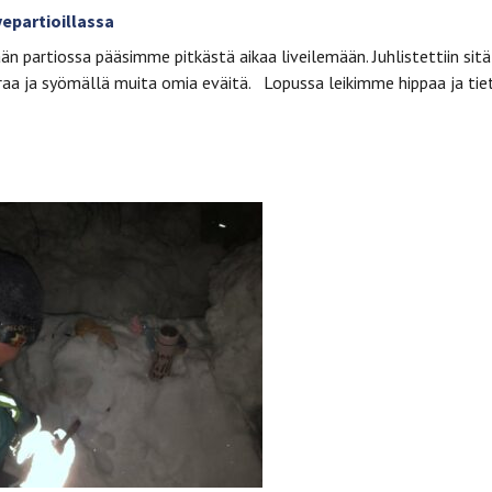
vepartioillassa
ään partiossa pääsimme pitkästä aikaa liveilemään. Juhlistettiin sitä
raa ja syömällä muita omia eväitä. Lopussa leikimme hippaa ja tie