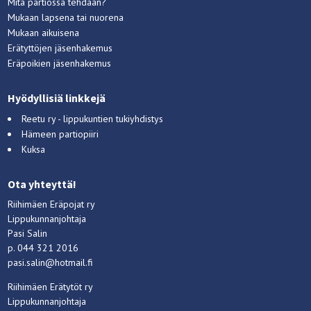
Mitä partiossa tehdään?
Mukaan lapsena tai nuorena
Mukaan aikuisena
Erätyttöjen jäsenhakemus
Eräpoikien jäsenhakemus
Hyödyllisiä linkkejä
Reetu ry - lippukuntien tukiyhdistys
Hämeen partiopiiri
Kuksa
Ota yhteyttä!
Riihimäen Eräpojat ry
Lippukunnanjohtaja
Pasi Salin
p. 044 321 2016
pasi.salin@hotmail.fi
Riihimäen Erätytöt ry
Lippukunnanjohtaja