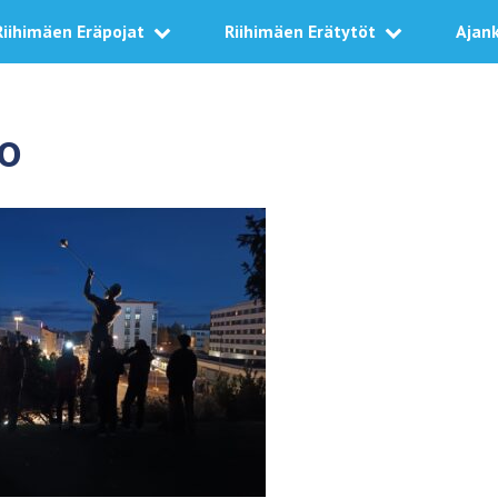
Riihimäen Eräpojat
Riihimäen Erätytöt
Ajan
TO