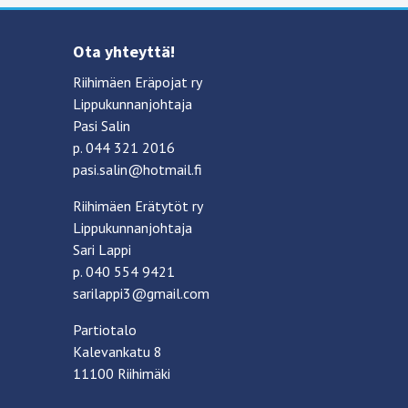
Ota yhteyttä!
Riihimäen Eräpojat ry
Lippukunnanjohtaja
Pasi Salin
p. 044 321 2016
pasi.salin@hotmail.fi
Riihimäen Erätytöt ry
Lippukunnanjohtaja
Sari Lappi
p. 040 554 9421
sarilappi3@gmail.com
Partiotalo
Kalevankatu 8
11100 Riihimäki