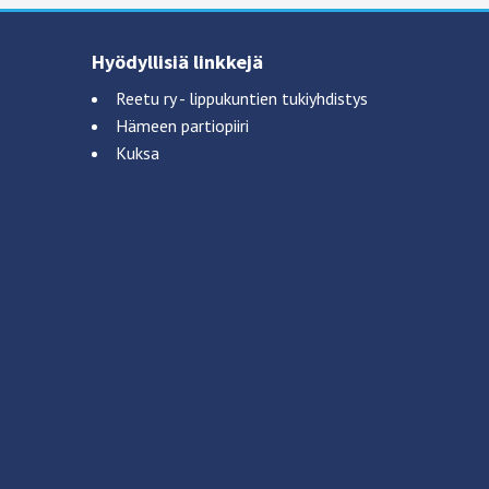
Hyödyllisiä linkkejä
Reetu ry - lippukuntien tukiyhdistys
Hämeen partiopiiri
Kuksa