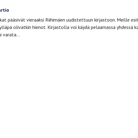
artio
kat pääsivät vieraaksi Riihimäen uudistettuun kirjastoon. Meille esit
Kylläpä olivatkin hienot. Kirjastolla voi käydä pelaamassa yhdessä k
ai varata…