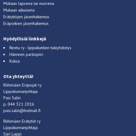
Mukaan lapsena tai nuorena
Mukaan aikuisena
Erätyttöjen jäsenhakemus
Eräpoikien jäsenhakemus
Hyödyllisiä linkkejä
Reetu ry - lippukuntien tukiyhdistys
Hämeen partiopiiri
Kuksa
Ota yhteyttä!
Riihimäen Eräpojat ry
Lippukunnanjohtaja
Pasi Salin
p. 044 321 2016
pasi.salin@hotmail.fi
Riihimäen Erätytöt ry
Lippukunnanjohtaja
Sari Lappi