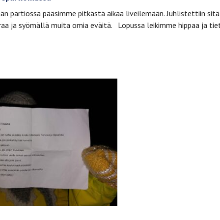
ään partiossa pääsimme pitkästä aikaa liveilemään. Juhlistettiin sitä
raa ja syömällä muita omia eväitä. Lopussa leikimme hippaa ja tie