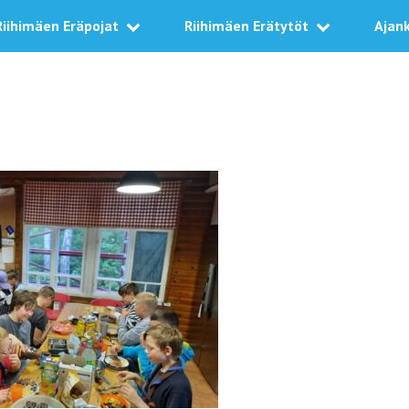
Riihimäen Eräpojat
Riihimäen Erätytöt
Ajan