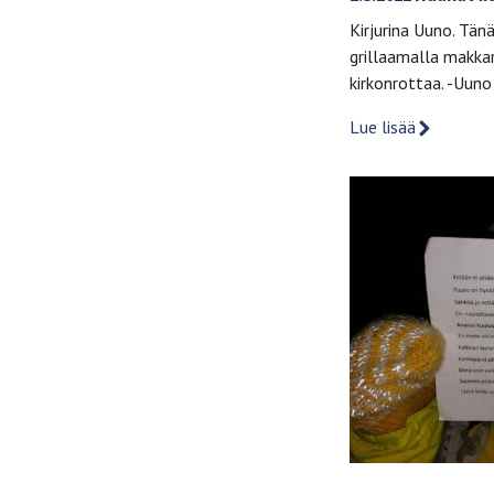
Kirjurina Uuno. Tän
grillaamalla makka
kirkonrottaa. -Uuno
Lue lisää