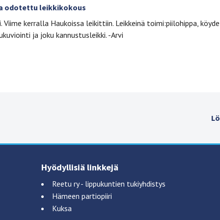
ja odotettu leikkikokous
. Viime kerralla Haukoissa leikittiin. Leikkeinä toimi:piilohippa, köyde
kuviointi ja joku kannustusleikki. -Arvi
Lö
Hyödyllisiä linkkejä
Reetu ry - lippukuntien tukiyhdistys
Hämeen partiopiiri
Kuksa