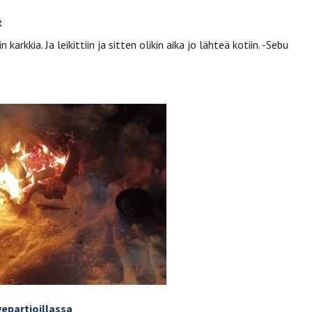
t
n karkkia. Ja leikittiin ja sitten olikin aika jo lähteä kotiin. -Sebu
vepartioillassa