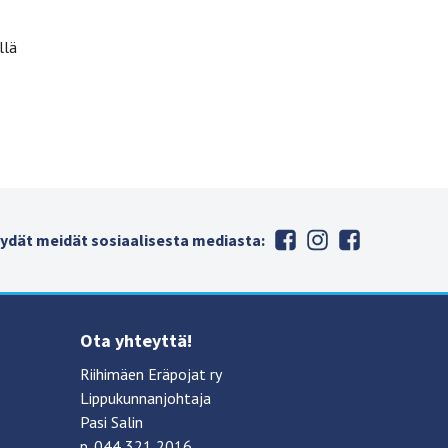
llä
ydät meidät sosiaalisesta mediasta:
Ota yhteyttä!
Riihimäen Eräpojat ry
Lippukunnanjohtaja
Pasi Salin
p. 044 321 2016