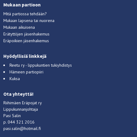
Mukaan partioon
Mitä partiossa tehdään?
Mukaan lapsena tai nuorena
Mukaan aikuisena
Erätyttöjen jäsenhakemus
Eräpoikien jäsenhakemus
Hyödyllisiä linkkejä
Reetu ry - lippukuntien tukiyhdistys
Hämeen partiopiiri
Kuksa
Ota yhteyttä!
Riihimäen Eräpojat ry
Lippukunnanjohtaja
Pasi Salin
p. 044 321 2016
pasi.salin@hotmail.fi