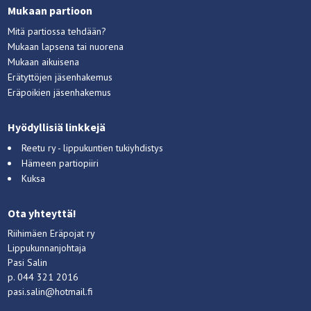
Mukaan partioon
Mitä partiossa tehdään?
Mukaan lapsena tai nuorena
Mukaan aikuisena
Erätyttöjen jäsenhakemus
Eräpoikien jäsenhakemus
Hyödyllisiä linkkejä
Reetu ry - lippukuntien tukiyhdistys
Hämeen partiopiiri
Kuksa
Ota yhteyttä!
Riihimäen Eräpojat ry
Lippukunnanjohtaja
Pasi Salin
p. 044 321 2016
pasi.salin@hotmail.fi