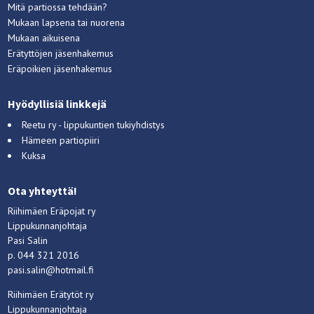
Mitä partiossa tehdään?
Mukaan lapsena tai nuorena
Mukaan aikuisena
Erätyttöjen jäsenhakemus
Eräpoikien jäsenhakemus
Hyödyllisiä linkkejä
Reetu ry - lippukuntien tukiyhdistys
Hämeen partiopiiri
Kuksa
Ota yhteyttä!
Riihimäen Eräpojat ry
Lippukunnanjohtaja
Pasi Salin
p. 044 321 2016
pasi.salin@hotmail.fi
Riihimäen Erätytöt ry
Lippukunnanjohtaja