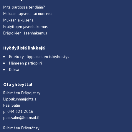
Mitä partiossa tehdään?
Mukaan lapsena tai nuorena
Mukaan aikuisena
Erätyttöjen jäsenhakemus
Eräpoikien jäsenhakemus
Hyödyllisiä linkkejä
Reetu ry - lippukuntien tukiyhdistys
Hämeen partiopiiri
Kuksa
Ota yhteyttä!
Riihimäen Eräpojat ry
Lippukunnanjohtaja
Pasi Salin
p. 044 321 2016
pasi.salin@hotmail.fi
Riihimäen Erätytöt ry