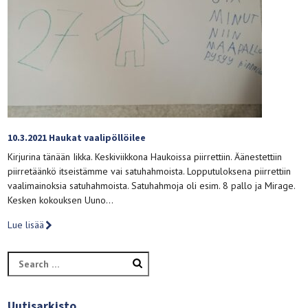
10.3.2021 Haukat vaalipöllöilee
Kirjurina tänään Iikka. Keskiviikkona Haukoissa piirrettiin. Äänestettiin
piirretäänkö itseistämme vai satuhahmoista. Lopputuloksena piirrettiin
vaalimainoksia satuhahmoista. Satuhahmoja oli esim. 8 pallo ja Mirage.
Kesken kokouksen Uuno…
Lue lisää
Search
for:
Uutisarkisto