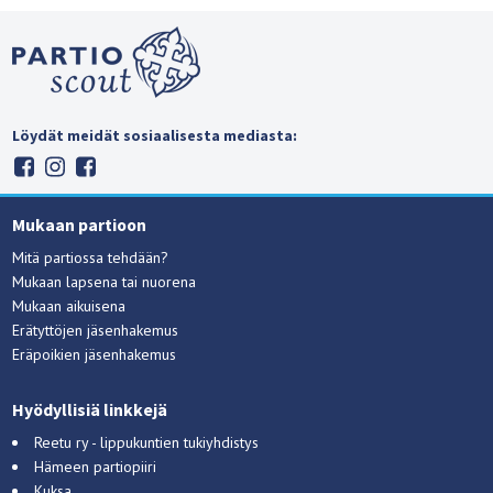
Löydät meidät sosiaalisesta mediasta:
Mukaan partioon
Mitä partiossa tehdään?
Mukaan lapsena tai nuorena
Mukaan aikuisena
Erätyttöjen jäsenhakemus
Eräpoikien jäsenhakemus
Hyödyllisiä linkkejä
Reetu ry - lippukuntien tukiyhdistys
Hämeen partiopiiri
Kuksa