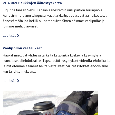
21.4.2021 Haukkojen äänestyskerta
Kirjurina tänään Sebu. Tänään äänestettiin uusi partion lorunpätkä.
Äänestimme äänestykopissa, vaalitarkkailijat päästivät äänioikeutetut
äänestämään jos heillä oli partiohuivit. Sitten söimme vaalipullat ja
joimme mehut, aikuiset…
Lue lisää
Vaalipöllön vastaukset
Haukat miettivät yhdessä tärkeitä kaupunkia koskevia kysymyksiä
kunnallisvaaliehdokkaille. Tapsu esitti kysymykset videolla ehdokkaille
ja nyt olemme saaneet heiltä vastaukset. Suuret kiitokset ehdokkaille
kun lähditte mukaan…
Lue lisää