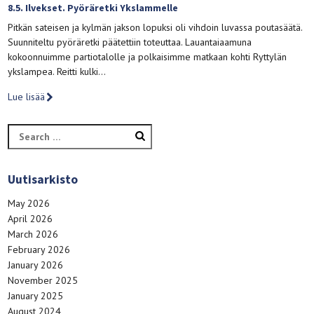
8.5. Ilvekset. Pyöräretki Ykslammelle
Pitkän sateisen ja kylmän jakson lopuksi oli vihdoin luvassa poutasäätä.
Suunniteltu pyöräretki päätettiin toteuttaa. Lauantaiaamuna
kokoonnuimme partiotalolle ja polkaisimme matkaan kohti Ryttylän
ykslampea. Reitti kulki…
Lue lisää
Search
for:
Uutisarkisto
May 2026
April 2026
March 2026
February 2026
January 2026
November 2025
January 2025
August 2024