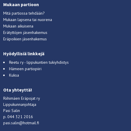
Mukaan partioon
Mitä partiossa tehdään?
Mukaan lapsena tai nuorena
Mukaan aikuisena
Erätyttöjen jäsenhakemus
Eräpoikien jäsenhakemus
Hyödyllisiä linkkejä
Reetu ry - lippukuntien tukiyhdistys
Hämeen partiopiiri
Kuksa
Ota yhteyttä!
Riihimäen Eräpojat ry
Lippukunnanjohtaja
Pasi Salin
p. 044 321 2016
pasi.salin@hotmail.fi